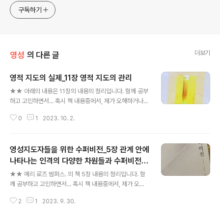
구독하기
더보기
영성
의 다른 글
영적 지도의 실제_11장 영적 지도의 관리
글 내용
★★ 아래의 내용은 11장의 내용의 정리입니다. 함께 공부
하고 고민하면서... 혹시 책 내용중에서, 제가 오해하거나
오독한 경우는 알려주시면 감사하겠습니다. ★★ 11장_영
0
1
2023. 10. 2.
적 지도의 관리 영적 지도는 피지도자가 하나님과의 관계
를 성장하는 것을 도울 목적으로 영적 지도자와 피지도자
가 관계를 맺는 단순한 관계 같지만, 인간관계는 성장하거
영성지도자들을 위한 수퍼비전_5장 관계 안에
나 약해 질수도 있다. 이런 변화들은 의식 성찰을 통해 의도
적으로 선택 할 수도 있지만 대부분은 그 원인을 인식하지
나타나는 인격의 다양한 차원들과 수퍼비전
글 내용
못 한 채 변화가 발생한다. 영적 지도자는 피지도자와의 관
실습 (2/2)
★★ 메리 로즈 범퍼스. 의 책 5장 내용의 정리입니다. 함
계를 위해 많은 노력을 하는데 그중의 하나가 관리이다. 영
께 공부하고 고민하면서... 혹시 책 내용중에서, 제가 오해
성지도에서 ‘관리’는 영신수련에서도 언급되고 있지만 검
하거나 오독한 경우는 알려주시면 감사하겠습니다. ★★
토나 조직적 발전이 없었다. 심리나 정신분석학 분야의 관
2
1
2023. 9. 30.
5장 관계 안에 나타나는 인격의 다양한 차원들과 수퍼비전
리 이론과 실천을 적용하고 있다. 관리..
실습 (2/2) 4. 감정 . 중세신비주의자 : 감정의 강조 . 계몽