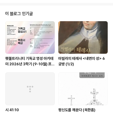
주의 : 이성을 최고로 평가 (느낌 불편) . 20C 중반 : 생각을
중요시함 . 1960년대 이후 : 느낌 중시 → 감정과 감각 선
호 (생각 의심) → 한 가지 방식을 주장하는 것이, 다른 모든
이 블로그 인기글
것보다 우월하다고 생각하는 실수 1) 피지도자들에 의해 묘
사되고 표현된 감정들 . 감정을 다루는데 익숙한 피지도자
들은 과거 경험한 사건과 관련이 있는 감정들을 말해주고,
회기에서 일어나는 상황과 관련된 감정들을 새로이 ..
횃불트리니티 기독교 영성 아카데
아빌라의 테레사 <내면의 성> 6
미 2026년 3학기 (9-10월) 프로
궁방 (1/2)
그램
시 41:10
평신도를 깨운다 (옥한흠)