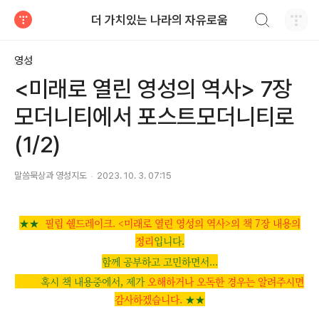
검색하기
더 가치있는 나라의 자유로움
티스토리
영성
<미래로 열린 영성의 역사> 7장
모더니티에서 포스트모더니티로
(1/2)
말씀묵상과 영성지도
2023. 10. 3. 07:15
★
★
필립 쉘드레이크. <미래로 열린 영성의 역사>의
책 7장 내용의
정리
입니다.
함께 공부하고 고민하면서...
혹시 책 내용중에서, 제가
오해하거나 오독한 경우는 알려주시면
감사하겠습니다.
★
★