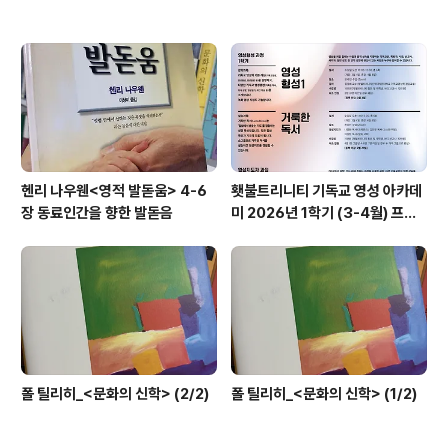
헨리 나우웬<영적 발돋움> 4-6
횃불트리니티 기독교 영성 아카데
장 동료인간을 향한 발돋음
미 2026년 1학기 (3-4월) 프로
그램
폴 틸리히_<문화의 신학> (2/2)
폴 틸리히_<문화의 신학> (1/2)