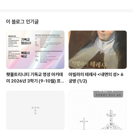
게 했다. 책에서는 육체적 장애 부분에 대해 주로 거론 한
것 같았다. 내가 만나는 사람들은 정서적 장애를 가진 경우
들이 있고 나 또한 유사한 장애가 있기에 장애를 가진 타인
을 잘 보는 것 같다. 그래서 열망을 다 안다는 듯 주제 넘게
이 블로그 인기글
실수 하는 경우를 돌아보게 했다. 그러나 나 또한 내가 무엇
을 원하는지 몰랐던 시절이 있어서 “네게 무엇을 하여 주기
를 원하느냐?”라는 질문에 너무 현실에 틀에 박힌 내 스키
마적 기도를 한 때를 떠올린다. 정말 자신의 내면이 원하는
대답을 할 ..
횃불트리니티 기독교 영성 아카데
아빌라의 테레사 <내면의 성> 6
미 2026년 3학기 (9-10월) 프로
궁방 (1/2)
그램