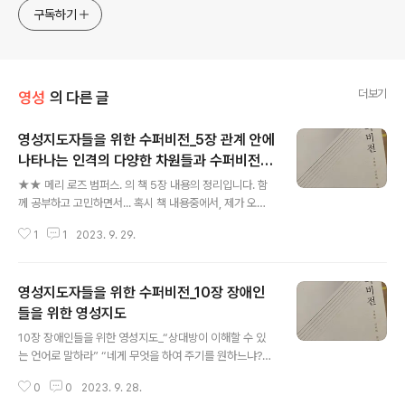
구독하기
더보기
영성
의 다른 글
영성지도자들을 위한 수퍼비전_5장 관계 안에
나타나는 인격의 다양한 차원들과 수퍼비전
글 내용
실습 (1/2)
★★ 메리 로즈 범퍼스. 의 책 5장 내용의 정리입니다. 함
께 공부하고 고민하면서... 혹시 책 내용중에서, 제가 오해
하거나 오독한 경우는 알려주시면 감사하겠습니다. ★★
1
1
2023. 9. 29.
5장 관계 안에 나타나는 인격의 다양한 차원들과 수퍼비전
실습 (1/2) . 살아 가는 모든 순간은 기적이다. 호흡, 배변
등 당연하게 생각하는 것이 힘들어지기 전에는 기적이라는
영성지도자들을 위한 수퍼비전_10장 장애인
것을 알지 못한다. “우리 안에 거하시는 성령은 우리가 의
식할 때나 의식하지 못할 때나 우리 삶과 세상에 생명을 불
들을 위한 영성지도
글 내용
어넣고 계시다”(144) ∴모든 것을 채우시고 보존하시는 하
10장 장애인들을 위한 영성지도_“상대방이 이해할 수 있
나님과의 관계, 자신과의 관계 세상과의 관계 속에서 살아
는 언어로 말하라” “네게 무엇을 하여 주기를 원하느냐?”..
가는 것이 경이와 은혜이다. 이렇듯 우리 몸의 생리학적 요
예수님께서 이렇게 물어보셨는데... 때로는 "내가 너의 열
소들 뿐 아니라 자신의 경험과 세상에 대한 경험들 역시 하
0
0
2023. 9. 28.
망을 안다"는 듯이 주제 넘게 행동했던 상황들을 되돌아 보
나님에 대해 말해 ..