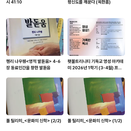
시 41:10
평신도를 깨운다 (옥한흠)
헨리 나우웬<영적 발돋움> 4-6
횃불트리니티 기독교 영성 아카데
장 동료인간을 향한 발돋음
미 2026년 1학기 (3-4월) 프로
그램
폴 틸리히_<문화의 신학> (2/2)
폴 틸리히_<문화의 신학> (1/2)