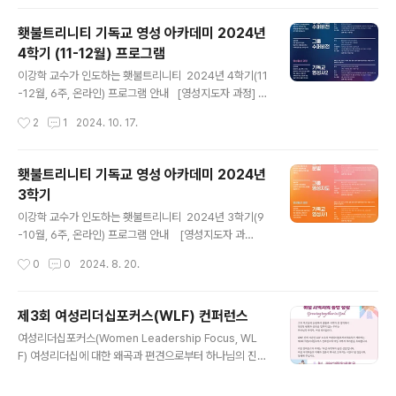
받은 주소를 클릭합니다. 2.웨일 열기를 클릭합니다. 3.
“받기”를 클릭한후 4. 설치하면 “열기”합니다. 5. “전체
횃불트리니티 기독교 영성 아카데미 2024년
동의” 합니다. 6. “웨일온 이용약관에 동의합니다.” 동의
4학기 (11-12월) 프로그램
합니다. 7. “카메라”접근 동의 합니다 8. “마이크”접근 동
글 내용
의 합니다 9. 1번에서 받은 주소로 들어가게 됩니다. "회의
이강학 교수가 인도하는 횃불트리니티 2024년 4학기(11
참여"를 클릭하셔야 입장완료입니다. 웨일온 회의실에서
-12월, 6주, 온라인) 프로그램 안내 [영성지도자 과정] 더
내 이름 바꾸기10. 사용자 이름 바꾸기 : 전체 화면에서 1
보기더보기[영성형성 과정] 혹은 이에 준하는 과정을 수료
작성시간
2
1
2024. 10. 17.
1. 화면을 ..
한 분들이 다른 기독교인의 영적 성숙을 돕기 원하는 리더
들을 대상으로 합니다. 영성지도 사역을 준비하기 원하는
분들 대상(11월 4일 월요일 개강, 12월 9일 종강) (1) 강의
횃불트리니티 기독교 영성 아카데미 2024년
: 영성지도 수퍼비전 (등록마감 11월 4일). 시간 : 월요일 오
3학기
전 10시 -12시 (총 6회). 장소 : zoom (온라인 수업). 수
글 내용
강료 : 15만원 (횃불 동문 및 재학생, WEC, WLF 12만
이강학 교수가 인도하는 횃불트리니티 2024년 3학기(9
원) (2) 소그룹 실습 : 그룹 수퍼비전 (등록마감 10월 31
-10월, 6주, 온라인) 프로그램 안내 [영성지도자 과
일). 시간 : 월요일 오후 1시 -3시 (총 6회). 장소 : zoom
정] 더보기더보기[영성형성 과정] 혹은 이에 준하는 과정을
작성시간
0
0
2024. 8. 20.
(온라인 ..
수료한 분들이 다른 기독교인의 영적 성숙을 돕기 원하는
리더들을 대상으로 합니다. 영성지도 사역을 준비하기 원
하는 분들 대상(9월 2일 월요일 개강, 9월 16일 휴강, 10
제3회 여성리더십포커스(WLF) 컨퍼런스
월 14일 종강) (1) 강의 : 영적 분별 (등록마감 9월 2일). 시
글 내용
여성리더십포커스(Women Leadership Focus, WL
간 : 월요일 오전 10시 -12시 (총 6회). 장소 : zoom (온라
F) 여성리더십에 대한 왜곡과 편견으로부터 하나님의 진리
인 수업). 수강료 : 15만원 (횃불 동문 및 재학생, WEC, W
안에 거하려는 노력 부르심에 순종하여 생활과 사역의 전
LF 12만원) (2) 소그룹 실습 : 그룹 영성지도 (등록마감 8
영역에서 전인적 변화와 성숙을 멈추지 않는 우리는 하나
월 26일). 시간 : 월요일 오후 1시 -3시 (총 6회). 장소 : zo