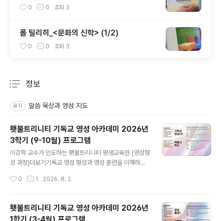
을 향한 발돋음
0
0
조회
3
폴 틸리히_<문화의 신학> (1/2)
0
0
조회
3
정보
분류 전체보기
주요 글 목록
말씀 묵상과 영성 지도
공지
횃불트리니티 기독교 영성 아카데미 2026년
3학기 (9-10월) 프로그램
글 내용
이강학 교수가 인도하는 횃불트리니티 평생교육원 [영성형
성 과정]더보기기독교 영성 형성과 영성 훈련을 이해하고
경험하기 원하는 분들 대상영성을 처음 접하는 분들과 영
작성시간
0
1
2026. 8. 2.
적 성숙을 지향하는 기독교인, 목회자, 사모, 선교사, 사역
자, 일반 성도 등영적 성장에 관심이 있는 사람은 누구나 참
여할 수 있습니다. (1) 강의 : 기독교영성사1 (등록마감 9월
횃불트리니티 기독교 영성 아카데미 2026년
1일)초기 교회부터 중세 교회까지의 영성 운동들을 소개합
1학기 (3-4월) 프로그램