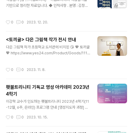
영성과 성경, 기독교 영성사, 영성과성숙, 영성지도, 영성지
기반으로 정리한 자료입니다. ◆ 인적사항 . 본명 : 김창수 (
도 수퍼비전, 영적 분별, 개인 영성지도 실습, 3박 4일 영성
金九, 1876년 8월 29일 (음력 7월 11일) ~ 1949년 6월
수련, 영성과 예배, 영성과 상담 등 (2) 기독교 영성 아카데
26일) . 호 : 백범 (우리나라에서 가장 천하다는 백정과 무
미 (평생교육원, https://edu.ttgu.ac.kr, 02-570-755
작성시간
0
0
2023. 12. 20.
식한 범부까지도 전부 적어도 나만한 애국심을 가진 사람
2) . 강의와 실습 :..
이 되게 하자는 바램) . 가족관계 : 딸 2 (死), 아들 2 (큰 아
들 死), 아내 일찍 死, 어머니가 아들들 키워주심 . 주요업
<토끼귤> 다은 그림책 작가 전시 안내
적 : . 18세 동학 황해도 선봉장 . 교육사업 : 무료 교육 . 무
글 내용
관학교 설립 : 감옥 17년형 – 감형 5년 (도둑떼 기술 배움) .
다은 그림책 작가 초등학교 도서관에 비치된 😘 💖 토끼귤
임시정부 대표 2회 1. 성품 (1) 긍정적 . 단점이나 오점이 될
💖 https://www.yes24.com/Product/Goods/1116
것도 모두 드러냄 : 집안의 추한 내력, 자신의 어린시절 잘
83118 토끼귤 - 예스24 상상력의 마법을 보여주는 그림
못 모..
책귤나무 아래 토끼굴이 있습니다. 그런데 갑자기 커다란
작성시간
0
0
2023. 11. 8.
손이 나타나 책을 흔듭니다. 그러자 귤나무가 흔들리고 귤
이 토끼 머리 위로 떨어집니다! 한 개, 두 개, www.yes2
4.com 의 작가 다은님의 전시회 안내 ★ 전시명 : 눈길 그
횃불트리니티 기독교 영성 아카데미 2023년
림책 작가전 : 그림책아 놀자! ★ 전시기간 : 11월 7일 화요
4학기
일 ~ 11월 13일 월요일 ★ 운영시간 : 오전 10시 - 오후 6
글 내용
시 ★ 전시장소 : 마포아트센터 2층, 갤러리 맥 (서울시 마
이강학 교수가 인도하는 횃불트리니티 2023년 4학기(11
포구 대흥로 20길 28) ★ 전시 정보 링크 : https://www.
-12월, 6주, 온라인) 프로그램 안내 [영성지도자 과정] 더
instagram...
보기 [영성형성 과정] 혹은 이에 준하는 과정을 수료한 분
작성시간
0
0
2023. 10. 15.
들이 다른 기독교인의 영적 성숙을 돕기 원하는 리더들을
대상으로 합니다. 영성지도 사역을 준비하기 원하는 분들
대상 (11월 6일 개강 ~ 12월 11일 종강) (1) 강의 : 영성지