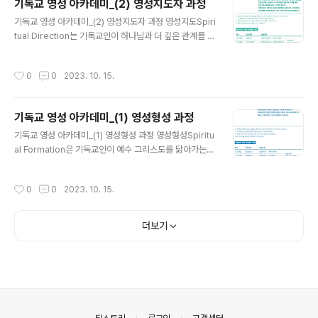
기독교 영성 아카데미_(2) 영성지도자 과정
도 수퍼비전 (등록마감 11월 6일) . 시간 : 월요일 오전 10
글 내용
기독교 영성 아카데미_(2) 영성지도자 과정 영성지도Spiri
시 - 12시 (총 6회) . 장소 : zoom (온라인 수업) . 수강료 :
tual Direction는 기독교인이 하나님과 더 깊은 관계를 경
15만원 (횃불 동문 및 재학생, WEC, WLF 12만원) . 강의
험할 수 있도록 영성훈련과 대화를 통해 돕는 사역입니다.
과목 : 영성지도자의 정체성을 새롭게 하고, 은사를 발견하
은 목회자, 사모, 선교사 및 일반 성도들이 영성지도를 경험
며, 영성지도 사역에서 겪는 어려움을 해결하는데 도움을
작성시간
0
0
2023. 10. 15.
할 수 있는 기회를 제공합니다. 또한 은 목회자, 사모, 선교
주기 위한 과목입니다. (2..
사 및 일반 성도들을 영성지도자로 양성하여 각 사역지에
서 영성지도 사역을 통해 다른 기독교인들을 도울 수 있도
기독교 영성 아카데미_(1) 영성형성 과정
록 합니다. 의 대상은 또는 그에 준하는 프로그램을 수료한
글 내용
목회자, 사모, 선교사 및 일반 성도들입니다. ★ 기간 : 1년
기독교 영성 아카데미_(1) 영성형성 과정 영성형성Spiritu
4학기 과정 (한학기 6-7주) ★ 수업시간 : 강의와 실습중
al Formation은 기독교인이 예수 그리스도를 닮아가는
하나만 신청도 가능합니다. (1) 강의 : 월요일 오전 10시-1
과정을 일컫는 말입니다. 은 기독교인이 예수 그리스도를
2시 (2) 실습 : 월요일 오후 1시 - 3시 ..
닮아가는 과정에서 도움이 되는 다양한 영성훈련들을 이해
작성시간
0
0
2023. 10. 15.
하고 실습하는 기회를 제공합니다. 하나님과의 친밀한 관
계를 경험하고 예수 그리스도를 닮아가기 원하는 기독교인
은 누구나 참여할 수 있습니다. ★ 기간 : 1년 4학기 과정
더보기
(한학기 6-7주) ★ 수업시간 : 강의와 실습중 하나만 신청
도 가능합니다. (1) 강의 : 수요일 오전 10시-12시 (2) 실습
: 수요일 오후 1시 - 3시 ★ 커리큘럼 개요 * 비용별도, 커
리큘럼은 사정에 따라 변경될 수 있음 학기 기간 강의과목
실습과목 영성수련* (3박 4일, 방학중) 개인영성지도*..
의안내