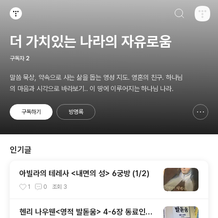
검색하기
티스토리
더 가치있는 나라의 자유로움
구독자
2
말씀 묵상, 약속으로 사는 삶을 돕는 영성 지도. 영혼의 친구. 하나님
의 마음과 시각으로 바라보기.. 이 땅에 이루어지는 하나님 나라.
구독하기
방명록
신고하기 레이어
열기
인기글
아빌라의 테레사 <내면의 성> 6궁방 (1/2)
1
0
조회
3
헨리 나우웬<영적 발돋움> 4-6장 동료인간