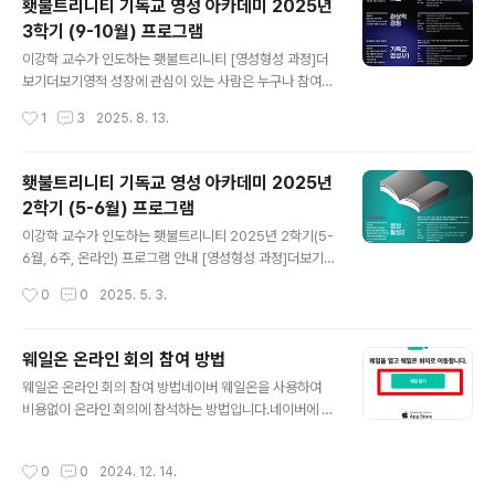
횃불트리니티 기독교 영성 아카데미 2025년
십포커스(이하 WLF, 디렉터 손경화)가 개최하는 제4회 여
3학기 (9-10월) 프로그램
성리더십컨퍼런스에 여성 사역자 여러분을 초대합니다. 이
글 내용
번 컨퍼런스의 주제는 '여성 사역자 가족과 사역의 균형을
이강학 교수가 인도하는 횃불트리니티 [영성형성 과정]더
말하다'입니다. 여성 사역자들의 지혜와 경륜이 하나로 모
보기더보기영적 성장에 관심이 있는 사람은 누구나 참여할
아지는 시간이 될 것입니다.동행해 주십시오. ..
수 있습니다. 기독교 영성 형성과 영성 훈련을 이해하고 경
작성시간
1
3
2025. 8. 13.
험하기 원하는 분들 대상 (1) 강의 : 기독교 영성사1 (등록
마감 9월 3일)초기 교회부터 중세 교회까지의 영성 운동들
을 소개합니다. : 순교의 영성, 사막의 영성, 수도원 영성 등.
횃불트리니티 기독교 영성 아카데미 2025년
녹화 영상 시청도 가능합니다. . 시간 : 수요일 오전 10시 -
2학기 (5-6월) 프로그램
12시 (총 6회). 장소 : zoom (온라인 수업). 강사 : 김정희
글 내용
교수(횃불트리니티신학대학원대학교 기독교영성학 겸임
이강학 교수가 인도하는 횃불트리니티 2025년 2학기(5-
교수). 수강료 : 15만원 (횃불 동문 및 재학생, WEC, WLF
6월, 6주, 온라인) 프로그램 안내 [영성형성 과정]더보기영
12만원)(9월 3일 수요일 개강, 10월 8일 휴강, 종강 : 10
적 성장에 관심이 있는 사람은 누구나 참여할 수 있습니다.
작성시간
0
0
2025. 5. 3.
월 15일 ) (2) 소그룹 ..
기독교 영성 형성과 영성 훈련을 이해하고 경험하기 원하
는 분들 대상 (1) 강의 : 영성형성2 (등록마감 5월 7일). 시
간 : 수요일 오전 10시 -12시 (총 6회). 장소 : zoom (온라
웨일온 온라인 회의 참여 방법
인 수업). 수강료 : 15만원 (횃불 동문 및 재학생, WEC, W
글 내용
웨일온 온라인 회의 참여 방법네이버 웨일온을 사용하여
LF 12만원)(5월 7일 수요일 개강, 6월4일 휴강, 종강 : 6
비용없이 온라인 회의에 참석하는 방법입니다.네이버에 로
월 18일 ) (2) 소그룹 실습 : 성찰기도 (등록마감 5월 2일).
그인 하지 않더라도 회의 참석자들은 웨일온만 설치되어
시간 : 수요일 오후 1시 -3시 (총 6회). 장소 : zoom (온라
있으면 온라인 회의에 참석할수 있습니다.회의 주소를 카
인 수업). 수강료 : 15만원 (횃불 동문 및 재학생..
작성시간
0
0
2024. 12. 14.
톡으로 공유한 경우의 설치 방법을 안내합니다. 1.카톡에서