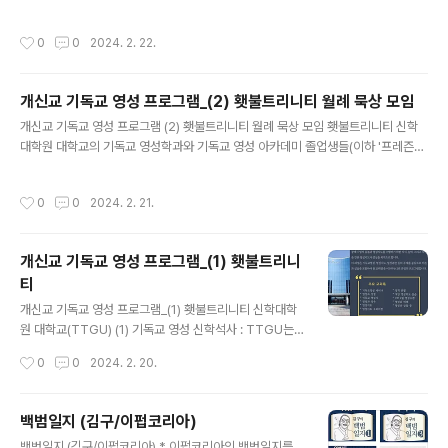
함. . 강의와 실습 : 온라인 (컨퍼런스는 하이브리드) . 트랙 : 거룩한 읽기, 영성지도자
컨퍼런스, 영성생활과 영적동반 (연2회, 상반기&하반기) A. 거룩한 읽기 (기본과정,
작성시간
0
0
2024. 2. 22.
10주, 10만원) . 시간 : 금요일 오전 or 저녁 (학기 별로 다르게 진행) (10:00-12:0
0, 저녁 6:30-8:30 or 7:00-9:00 한 학기 별로 다르게 진행, 2시간) . 내용 : 말씀
묵상과 강의, 관상적 경청 소그룹으로 구성 . 인원 : 20여명 B. 영성생활과 영적동반
개신교 기독교 영성 프로그램_(2) 횃불트리니티 월례 묵상 모임
(심화과정, 영성지도자 대상, 10주, ..
글 내용
개신교 기독교 영성 프로그램 (2) 횃불트리니티 월례 묵상 모임 횃불트리니티 신학
대학원 대학교의 기독교 영성학과와 기독교 영성 아카데미 졸업생들(이하 '프레즌
스')이 진행하는 월례 묵상 모임을 안내합니다. 영성지도, 영혼의 친구, 영혼의 공동
체가 무엇인지 궁금하신분 함께 하는 날, 홀로 있는 날 그리고... ('성도의 공동생활',
작성시간
0
0
2024. 2. 21.
본회퍼) 공동체에서 홀로선 말씀 묵상을 경험하고 그룹 영성지도를 경험하실 좋은 기
회가 될것 입니다. . 시간 : 매월 첫째 주 목요일 오전 10시 . 장소 : 횃불트리니티 신학
대학원 대학교 (양재 온누리) 지하 2층 이스라엘 홀 (식당 옆) . 회비 : 식사비 5,000
개신교 기독교 영성 프로그램_(1) 횃불트리니
원 . 진행 : . 10시 ~ 10시 50분 : 향심기도, 말씀 묵상 . 11시 ~ 11시 50분 : 그룹 영..
티
글 내용
개신교 기독교 영성 프로그램_(1) 횃불트리니티 신학대학
원 대학교(TTGU) (1) 기독교 영성 신학석사 : TTGU는
학위과정으로 기독교영성 ThM이 개설되어 있다. . 지원
작성시간
0
0
2024. 2. 20.
자격 : MDiv 수료자에게 지원자격이 주어진다. . 졸업 후 :
Th.M 과정을 졸업하면 영성지도자 인증이 된다. . 위치 :
오프라인 수업이며, 양재 온누리교회에 위치한다. . Th.M
백범일지 (김구/이펍코리아)
과정의 주요 교과목은 아래와 같다. - 기독교영성 세미나,
글 내용
백범일지 (김구/이펍코리아) * 이펍코리아의 백범일지를