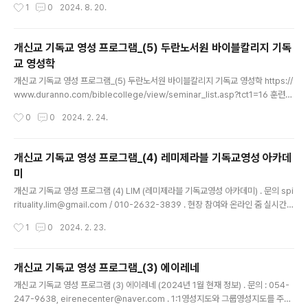
작성시간
1
0
2024. 8. 20.
님의 사역자, 여성 리더 입니다. GMF (Global Missiona
om (..
ry Fellowship, (사)한국해외선교회) 산하 기관인 GLF
(Global Leadership Focus, 원장 박경선) 소속의 여성
개신교 기독교 영성 프로그램_(5) 두란노서원 바이블칼리지 기독
리더십포커스(이하 WLF, 디렉터 손경화)가 개최하는 제3
교 영성학
회 여성리더십컨퍼런스에 여성 사역자 여러분을 초대합니
글 내용
다. 이번 컨퍼런스의 주제는 '여성 사역자의 동반 성장'입
개신교 기독교 영성 프로그램_(5) 두란노서원 바이블칼리지 기독교 영성학 https://
니다. 여성 사역자들의 지혜와 경륜이 하나로 모아지는 시
www.duranno.com/biblecollege/view/seminar_list.asp?tct1=16 훈련프
간이 될 것입니다.동행해 주십시오. 1. 일시 : 2..
로그램은 아니고 온라인 강좌를 듣는 것으로 관심 있는 강좌를 신청해서 들으면 된
작성시간
0
0
2024. 2. 24.
다. . 강의 : 13개의 세미나 (고전 12개, c.s루이스의 헤아려 본 기쁨) . 강사 : ‘산책길’
기독영성고전학당 연구원이신 교수님들과 목사님들로 이루어져 있습니다. https://
spirituality.co.kr/ . 비용 : 각 과목당 2만원 (입금 확인후 일정 기간 온라인에서 강
개신교 기독교 영성 프로그램_(4) 레미제라블 기독교영성 아카데
의를 들을 수 있다.) * 선교사 할인은 [성경연구학과]와 [기독상담학과] 세미나에만
미
적용(정가의 30% 할인) . 기간 : 결제일 혹은 입금확..
글 내용
개신교 기독교 영성 프로그램 (4) LIM (레미제라블 기독교영성 아카데미) . 문의 spi
rituality.lim@gmail.com / 010-2632-3839 . 현장 참여와 온라인 줌 실시간
참여 https://blog.naver.com/lesmiserablesitaewon (1) 영성 형성 (1년 과
작성시간
1
0
2024. 2. 23.
정) A. 그리스도의 생애 묵상(1월) - 일정 : 2024년 1월 29일(월) ~ 2024년 4월 1
9일(금) / 12회 - 강의 및 기도 안내 : 매 주 월요일 저녁 8시 00분 - 기도 실습 : 화~
금 밤 10시 - 소그룹 영성지도 : 2월 23일(금), 3월 23일(금), 4월 19일(금) 저녁 8
개신교 기독교 영성 프로그램_(3) 에이레네
시 00분 - 비용 : 30만원 (레미제라블 후원회원은 20% 할인) B. 성찰 기도 (6월) :
글 내용
개신교 기독교 영성 프로그램 (3) 에이레네 (2024년 1월 현재 정보) . 문의 : 054-
..
247-9638, eirenecenter@naver.com . 1:1영성지도와 그룹영성지도를 주로