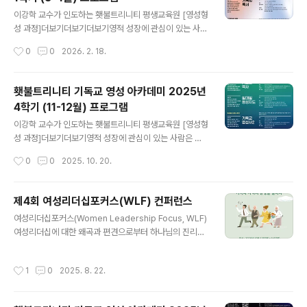
니다. : 순교의 영성, 사막의 영성, 수도원 영성 등 녹화 영상
글 내용
시청도 가능합니다. . 시간 : 수요일 오전 10시 -12시 (총 6
이강학 교수가 인도하는 횃불트리니티 평생교육원 [영성형
회). 장소 : zoom (온라인 수업). 강사 : 김정희 교수(횃불
성 과정]더보기더보기더보기영적 성장에 관심이 있는 사람
트리니티신학대학원대학교 기독교영성학 겸임교수). 수강
은 누구나 참여할 수 있습니다. 기독교 영성 형성과 영성 훈
작성시간
0
0
2026. 2. 18.
료 : 15만원 (횃불 동문 및 재학생, WEC..
련을 이해하고 경험하기 원하는 분들 대상 (1) 강의 : 영성
형성1 (등록마감 3월 3일)기독교 영성의 기본 개념(기독교
영성, 영성형성, 영성훈련 등)을 설명하고 다양한 기독교 영
횃불트리니티 기독교 영성 아카데미 2025년
성 훈련(거룩한 독서, 의식성찰, 영성일기, 자연 묵상 등)을
4학기 (11-12월) 프로그램
소개합니다. 녹화 영상 시청도 가능합니다. . 시간 : 수요일
글 내용
오전 10시 -12시 (총 6회). 장소 : zoom (온라인 수업).
이강학 교수가 인도하는 횃불트리니티 평생교육원 [영성형
강사 : 김정희 교수(횃불트리니티신학대학원대학교 기독교
성 과정]더보기더보기영적 성장에 관심이 있는 사람은 누
영성학 겸임교수). 수강료 : 15만원 (횃불 동문 및 재학생,
구나 참여할 수 있습니다. 기독교 영성 형성과 영성 훈련을
작성시간
0
0
2025. 10. 20.
WEC, WLF 12만원)(개강 : 3월 4일..
이해하고 경험하기 원하는 분들 대상 (1) 강의 : 기독교 영
성사2 (등록마감 11월 5일)중세부터, 종교개혁 그리고 현
대까지 기독교의 영성 인물과 영성 운동을 소개합니다. : 성
제4회 여성리더십포커스(WLF) 컨퍼런스
례전의 영성, 연합의 영성, 일상의 영성, 말씀의 영성 등. .
글 내용
여성리더십포커스(Women Leadership Focus, WLF)
시간 : 수요일 오전 10시 -12시 (총 6회). 장소 : zoom (온
여성리더십에 대한 왜곡과 편견으로부터 하나님의 진리안
라인 수업). 강사 : 김정희 교수(횃불트리니티신학대학원대
에 거하려는 노력 부르심에 순종하여 생활과 사역의 전 영
학교 기독교영성학 겸임교수). 수강료 : 15만원 (횃불 동문
역에서 전인적 변화와 성숙을 멈추지 않는 우리는 하나님
및 재학생, WEC, WLF 12만원)(개강 : 11월 5일 수요일,
작성시간
1
0
2025. 8. 22.
의 사역자, 여성 리더 입니다. GMF (Global Missionary
종강 : 12월 10일 ) (2) ..
Fellowship, (사)한국해외선교회) 산하 기관인 GLF(Glo
bal Leadership Focus, 원장 박경선) 소속의 여성리더