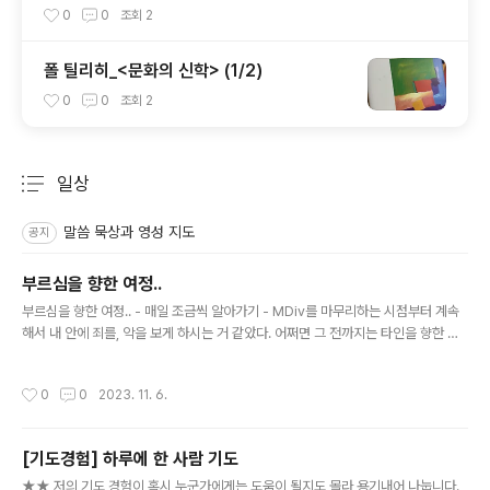
0
0
조회
2
폴 틸리히_<문화의 신학> (1/2)
0
0
조회
2
일상
분류 전체보기
주요 글 목록
말씀 묵상과 영성 지도
공지
부르심을 향한 여정..
글 내용
부르심을 향한 여정.. - 매일 조금씩 알아가기 - MDiv를 마무리하는 시점부터 계속
해서 내 안에 죄를, 악을 보게 하시는 거 같았다. 어쩌면 그 전까지는 타인을 향한 무
한한 정죄모드였다면 이제 그 모든 정죄들이 사실은 나를 향해, 나에게 알려주는 것
들이었을 수도 있다는 되돌아 봄이 있었다. 타인에게 무언가 불편한 것이 보인다면
작성시간
0
0
2023. 11. 6.
그것은 내가 그 부분에 민감한 것이 있기 때문인 것 같다. 더 이상 타인들의 문제를 보
는 것이 아닌, 나에게 집중하고 나를 점검하는, 나를 알아가고 아주 조금씩이지만 하
나님을 알아가는 귀한 시간이 계속 되고 있다. 오십이 다 되가는 시기에 이제 조금씩
[기도경험] 하루에 한 사람 기도
나를 알아간다. Th.M. 입학 당시, 내안에 나를 더 알고 하나님을 알길 바라는 갈망이
글 내용
있었다.(그때는 칼뱅의 기독교 강요에 ..
★★ 저의 기도 경험이 혹시 누군가에게는 도움이 될지도 몰라 용기내어 나눕니다.