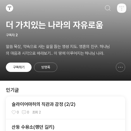
검색하기
티스토리
더 가치있는 나라의 자유로움
구독자
2
말씀 묵상, 약속으로 사는 삶을 돕는 영성 지도. 영혼의 친구. 하나님
의 마음과 시각으로 바라보기.. 이 땅에 이루어지는 하나님 나라.
구독하기
방명록
신고하기 레이어
열기
인기글
슐라이어마허의 직관과 감정 (2/2)
0
0
조회
2
산둥 수용소(랭던 길키)