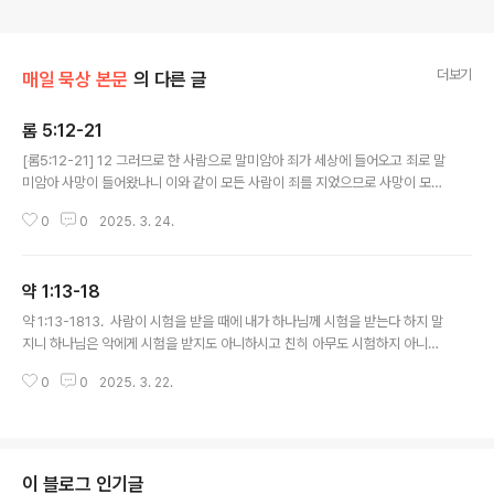
더보기
매일 묵상 본문
의 다른 글
롬 5:12-21
글 내용
[롬5:12-21] 12 그러므로 한 사람으로 말미암아 죄가 세상에 들어오고 죄로 말
미암아 사망이 들어왔나니 이와 같이 모든 사람이 죄를 지었으므로 사망이 모든
사람에게 이르렀느니라 13 죄가 율법 있기 전에도 세상에 있었으나 율법이 없
0
0
2025. 3. 24.
었을 때에는 죄를 죄로 여기지 아니하였느니라 14 그러나 아담으로부터 모세까
지 아담의 범죄와 같은 죄를 짓지 아니한 자들까지도 사망이 왕 노릇 하였나니
아담은 오실 자의 모형이라 15 그러나 이 은사는 그 범죄와 같지 아니하니 곧 한
약 1:13-18
사람의 범죄를 인하여 많은 사람이 죽었은즉 더욱 하나님의 은혜와 또한 한 사
글 내용
람 예수 그리스도의 은혜로 말미암은 선물은 많은 사람에게 넘쳤느니라 16 또
약 1:13-1813. 사람이 시험을 받을 때에 내가 하나님께 시험을 받는다 하지 말
이 선물은 범죄한 한 사람으로 말미암은 것과 같지 아니하니 심판은 한 사람으
지니 하나님은 악에게 시험을 받지도 아니하시고 친히 아무도 시험하지 아니하
로 말미암아 정..
시느니라14. 오직 각 사람이 시험을 받는 것은 자기 욕심에 끌려 미혹됨이니1
0
0
2025. 3. 22.
5. 욕심이 잉태한즉 죄를 낳고 죄가 장성한즉 사망을 낳느니라16. 내 사랑하는
형제들아 속지 말라17. 온갖 좋은 은사와 온전한 선물이 다 위로부터 빛들의 아
버지께로부터 내려오나니 그는 변함도 없으시고 회전하는 그림자도 없으시니라
18. 그가 그 피조물 중에 우리로 한 첫 열매가 되게 하시려고 자기의 뜻을 따라
진리의 말씀으로 우리를 낳으셨느니라https://goodtvbible.goodtv.co.kr/
이 블로그 인기글