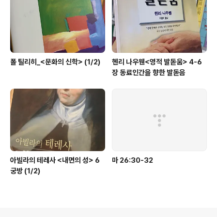
폴 틸리히_<문화의 신학> (1/2)
헨리 나우웬<영적 발돋움> 4-6
장 동료인간을 향한 발돋음
아빌라의 테레사 <내면의 성> 6
마 26:30-32
궁방 (1/2)