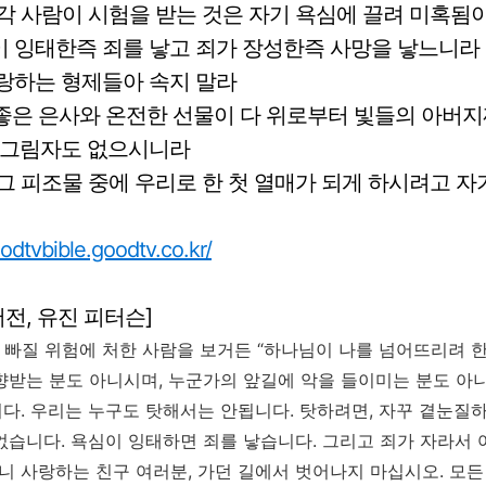
 각
사람이 시험을 받는 것은 자기
욕심에 끌려 미혹됨
이
잉태한즉 죄를 낳고 죄가 장성한즉
사망을 낳느니라
랑하는 형제들아 속지 말라
 좋은
은사와 온전한
선물이 다 위로부터 빛들의
아버지
 그림자도 없으시니라
 그
피조물
중에 우리로 한
첫 열매가 되게 하시려고 자
oodtvbible.goodtv.co.kr/
버전, 유진 피터슨]
악에 빠질 위험에 처한 사람을 보거든 “하나님이 나를 넘어뜨리려
향받는 분도 아니시며, 누군가의 앞길에 악을 들이미는 분도 아
다. 우리는 누구도 탓해서는 안됩니다. 탓하려면, 자꾸 곁눈질
없습니다. 욕심이 잉태하면 죄를 낳습니다. 그리고 죄가 자라서 
그러니 사랑하는 친구 여러분, 가던 길에서 벗어나지 마십시오. 모