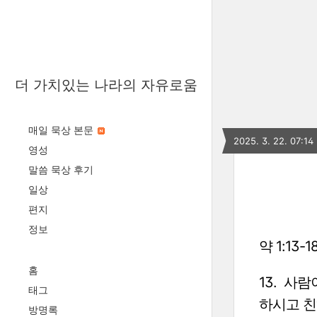
더 가치있는 나라의 자유로움
매일 묵상 본문
2025. 3. 22. 07:14
영성
말씀 묵상 후기
일상
편지
정보
약 1:13-1
홈
13.
사람이
태그
하시고 
방명록