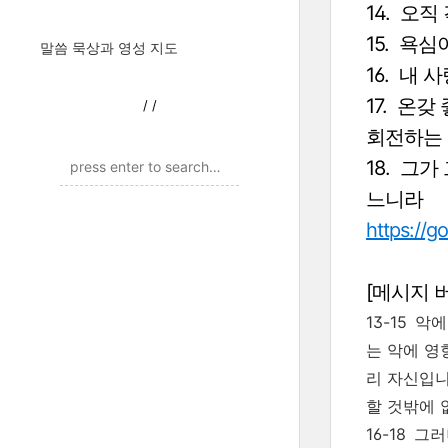
14. 오직
15.
욕심
말씀 묵상과 영성 지도
16. 내
사
17. 온갖
/
/
회전하는
18. 그가
느니라
https://g
[메시지 
13-15 
는 악에 영
리 자신입니
할 것밖에 
16-18 