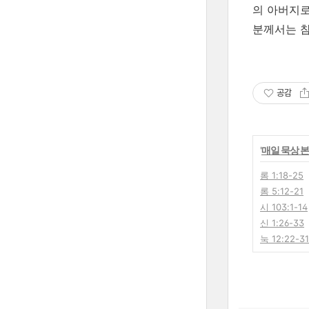
의 아버지로
분께서는 참
공감
'
매일 묵상 
롬 1:18-25
롬 5:12-21
시 103:1-14
신 1:26-33
눅 12:22-31