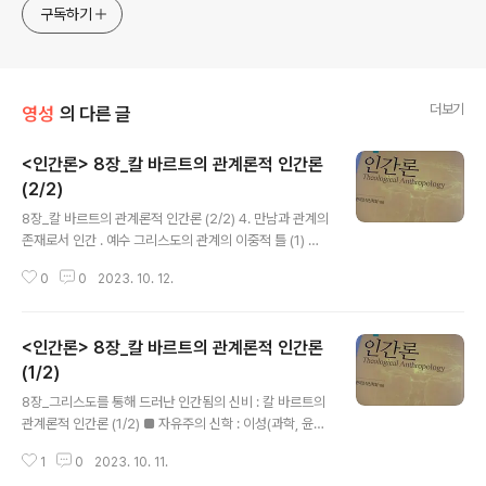
구독하기
더보기
영성
의 다른 글
<인간론> 8장_칼 바르트의 관계론적 인간론
(2/2)
글 내용
8장_칼 바르트의 관계론적 인간론 (2/2) 4. 만남과 관계의
존재로서 인간 . 예수 그리스도의 관계의 이중적 틀 (1) 하
나님을 위한 인간 : 하나님의 뜻을 역사에 펼친 구원자 . “인
0
0
2023. 10. 12.
간이 됨은 하나님과 함께 있음을 뜻함” → 하나님 없는 인
간 ‘존재론적 불가능성’억지? . 하나님의 계약 파트너로 선
택받은 인간, 부름 받은 책임 있는 존재 (2) 다른 인간을 위
<인간론> 8장_칼 바르트의 관계론적 인간론
한 인간 : 철저히 타자를 향하고, 타자와 함께하며, 타자를
섬긴 인간 . 자아가 전적으로 타자와 관계 속에서 온 것임 .
(1/2)
글 내용
예수께서는 낯선 인간 존재에게 자신을 개방하시고 인류가
8장_그리스도를 통해 드러난 인간됨의 신비 : 칼 바르트의
자신을 규정하게 하심 ∴ 타인의 ‘동료 인간’으로 존재 : 동
관계론적 인간론 (1/2) ■ 자유주의 신학 : 이성(과학, 윤리
반자, 동지, 친구, 동료, 도우미로서의 관계 (인간성) → 하
학)으로 기독교 해석하고 개혁하고자 하는 신학 . 18C 계
나님의 형상인 그리스도가 관계적 존재이므로 ..
1
0
2023. 10. 11.
몽주의, 경건주의, 낭만주의 바탕의 신학 . 정통 신학(only