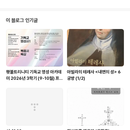
성경, 전승)에 대한 대안으로 받아들여짐 . 슐라이어마허(1
768-1834, 독일)에 의해 시작 (자유주의 신학의 아버지,
보편 해석학) . 식민주의, 산업화, 세계대전으로 의문시 됨
(인간의 야만성) ■ 신정통주의 . 칼 바르트, 루돌프 불트만,
이 블로그 인기글
에밀 브루너, 폴 틸리히, 니버 형제 (라인홀드 니버 1892-
1971) . 하나님의 계시 강조 ■ 칼 바르트 (Karl Barth) . 1
886년 스위스 바젤 출생 (1968년 82세, 바젤 사망) . 독
일의 베를린..
횃불트리니티 기독교 영성 아카데
아빌라의 테레사 <내면의 성> 6
미 2026년 3학기 (9-10월) 프로
궁방 (1/2)
그램