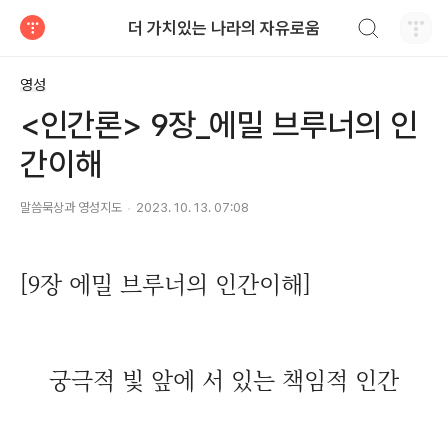
검색하기
더 가치있는 나라의 자유로움
티스토리
영성
<인간론> 9장_에밀 브루너의 인
간이해
말씀묵상과 영성지도
2023. 10. 13. 07:08
[9장 에밀 브루너의 인간이해]
궁극적 빛 앞에 서 있는 책임적 인간