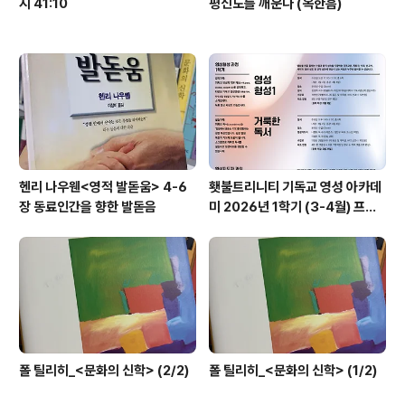
시 41:10
평신도를 깨운다 (옥한흠)
헨리 나우웬<영적 발돋움> 4-6
횃불트리니티 기독교 영성 아카데
장 동료인간을 향한 발돋음
미 2026년 1학기 (3-4월) 프로
그램
폴 틸리히_<문화의 신학> (2/2)
폴 틸리히_<문화의 신학> (1/2)