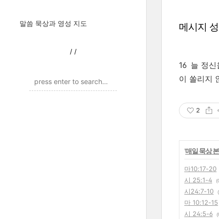
말씀 묵상과 영성 지도
메시지 
/
/
16 늘 정
이 쏠리지 
2
'
매일 묵상 
마10:17-20
시 25:1-4
(
시24:7-10
마 10:12-15
시 24:5-6
(