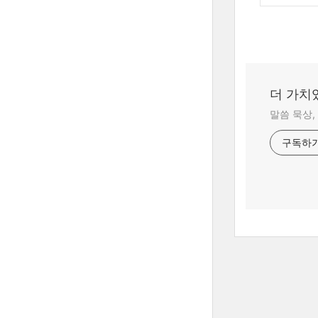
더 가치
말씀 묵상,
구독하