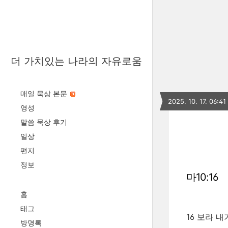
더 가치있는 나라의 자유로움
매일 묵상 본문
2025. 10. 17. 06:41
영성
말씀 묵상 후기
일상
편지
정보
마10:16
홈
태그
16 보라 
방명록