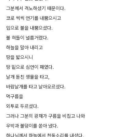
그분께서 격노하셨기 때문이다.
코로 씩씩 연기를 내뿜으시고
입으로 불을 내뿜으셨다.
불 혀들이 널름거렸다.
하늘을 말아 내리고
땅을 밟으시니
땅 밑으로 심연이 패였다.
날개 돋친 생물을 타고,
바람날개를 타고 날아오르셨다.
먹구름을
외투로 두르셨다.
그러나 그분의 광채가 구름을 비집고 나와
우박과 불덩이를 쏟아 냈다.
하나님께서 하늘에서 천둥소리를 내셨다.