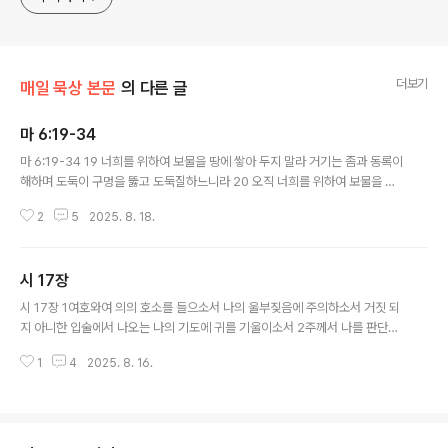
더보기
매일 묵상 본문
의 다른 글
마 6:19-34
글 내용
마 6:19-34 19 너희를 위하여 보물을 땅에 쌓아 두지 말라 거기는 좀과 동록이
해하며 도둑이 구멍을 뚫고 도둑질하느니라 20 오직 너희를 위하여 보물을 하
늘에 쌓아 두라 거기는 좀이나 동록이 해하지 못하며 도둑이 구멍을 뚫지도 못
2
5
2025. 8. 18.
하고 도둑질도 못하느니라 21 네 보물 있는 그 곳에는 네 마음도 있느니라 22
눈은 몸의 등불이니 그러므로 네 눈이 5)성하면 온 몸이 밝을 것이요 23 눈이
나쁘면 온 몸이 어두울 것이니 그러므로 네게 있는 빛이 어두우면 그 어둠이 얼
시 17장
마나 더하겠느냐 24 한 사람이 두 주인을 섬기지 못할 것이니 혹 이를 미워하고
글 내용
저를 사랑하거나 혹 이를 중히 여기고 저를 경히 여김이라 너희가 하나님과 재
시 17장 1여호와여 의의 호소를 들으소서 나의 울부짖음에 주의하소서 거짓 되
물을 겸하여 섬기지 못하느니라 25 그러므로 내가 너희에게 이르노니 목숨을
지 아니한 입술에서 나오는 나의 기도에 귀를 기울이소서 2주께서 나를 판단하
위하여 ..
시며 주의 눈으로 공평함을 살피소서 3주께서 내 마음을 시험하시고 밤에 내게
1
4
2025. 8. 16.
오시어서 나를 감찰하셨으나 흠을 찾지 못하셨사오니 내가 결심하고 입으로 범
죄하지 아니하리이다 4사람의 행사로 논하면 나는 주의 입술의 말씀을 따라 스
스로 삼가서 포악한 자의 길을 가지 아니하였사오며 5나의 걸음이 주의 길을 굳
게 지키고 실족하지 아니하였나이다 6하나님이여 내게 응답하시겠으므로 내가
불렀사오니 내게 귀를 기울여 내 말을 들으소서 7주께 피하는 자들을 그 일어나