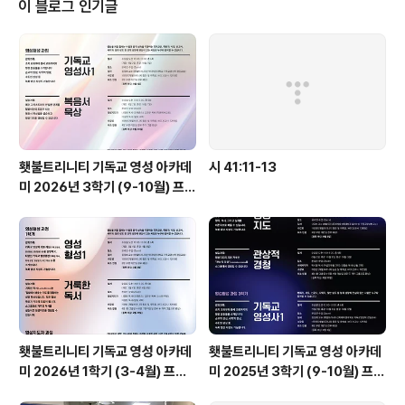
이 블로그 인기글
치는 자들에게서 오른손으로 구원하시는 주여 주의 기이한 사랑을 나타내소서
8나를 눈동자 같이 지키시고 주의..
횃불트리니티 기독교 영성 아카데
시 41:11-13
미 2026년 3학기 (9-10월) 프로
그램
횃불트리니티 기독교 영성 아카데
횃불트리니티 기독교 영성 아카데
미 2026년 1학기 (3-4월) 프로
미 2025년 3학기 (9-10월) 프로
그램
그램