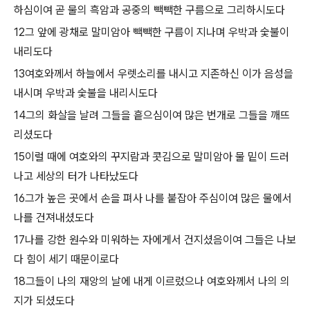
하심이여 곧 물의 흑암과 공중의 빽빽한 구름으로 그리하시도다
12그 앞에 광채로 말미암아 빽빽한 구름이 지나며 우박과 숯불이
내리도다
13여호와께서 하늘에서 우렛소리를 내시고 지존하신 이가 음성을
내시며 우박과 숯불을 내리시도다
14그의 화살을 날려 그들을 흩으심이여 많은 번개로 그들을 깨뜨
리셨도다
15이럴 때에 여호와의 꾸지람과 콧김으로 말미암아 물 밑이 드러
나고 세상의 터가 나타났도다
16그가 높은 곳에서 손을 펴사 나를 붙잡아 주심이여 많은 물에서
나를 건져내셨도다
17나를 강한 원수와 미워하는 자에게서 건지셨음이여 그들은 나보
다 힘이 세기 때문이로다
18그들이 나의 재앙의 날에 내게 이르렀으나 여호와께서 나의 의
지가 되셨도다