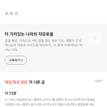
(새창열림)
로그 정보
더 가치있는 나라의 자유로움
말씀 묵상, 약속으로 사는 삶을 돕는 영성 지도. 영혼의 친구.
하나님의 마음과 시각으로 바라보기.. 이 땅에 이루어지는 하
나님 나라.
구독하기
더보기
매일 묵상 본문
의 다른 글
시 13장
글 내용
시 13장 1여호와여 어느 때까지니이까 나를 영원히 잊으시나이까 주의 얼굴을
나에게서 어느 때까지 숨기시겠나이까 2나의 영혼이 번민하고 종일토록 마음에