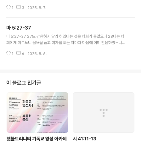
근심하기를 어느 때까지 하오며 내 원수가 나를 치며 자랑하기를 어느 때까지
1
3
2025. 8. 7.
하리이까 3여호와 내 하나님이여 나를 생각하사 응답하시고 나의 눈을 밝히소
서 두렵건대 내가 사망의 잠을 잘까 하오며 4두렵건대 나의 원수가 이르기를 내
가 그를 이겼다 할까 하오며 내가 흔들릴 때에 나의 대적들이 기뻐할까 하나이
마 5:27-37
다 5나는 오직 주의 사랑을 의지하였사오니 나의 마음은 주의 구원을 기뻐하리
글 내용
이다 6내가 여호와를 찬송하리니 이는 주께서 내게 은덕을 베푸심이로다 메시
마 5:27-37 27또 간음하지 말라 하였다는 것을 너희가 들었으나 28나는 너
지 성경 1-2 하나님, 그만하면 충분합니다. 너무 오래도록 나를 못 본 체하시고
희에게 이르노니 음욕을 품고 여자를 보는 자마다 마음에 이미 간음하였느니라
주님의 뒷모습만 보여주셨습..
29만일 네 오른 눈이 너로 실족하게 하거든 빼어 내버리라 네 백체 중 하나가
1
6
2025. 8. 6.
없어지고 온 몸이 지옥에 던져지지 않는 것이 유익하며 30또한 만일 네 오른손
이 너로 실족하게 하거든 찍어 내버리라 네 백체 중 하나가 없어지고 온 몸이 지
옥에 던져지지 않는 것이 유익하니라 31또 일렀으되 누구든지 아내를 버리려거
든 이혼 증서를 줄 것이라 하였으나 32나는 너희에게 이르노니 누구든지 음행
한 이유 없이 아내를 버리면 이는 그로 간음하게 함이요 또 누구든지 버림받은
이 블로그 인기글
여자에게 장가드는 자도 간음함이니라 33또 옛 사람에게 말한 바 헛 맹세를 하
지 말고 네 맹세한..
횃불트리니티 기독교 영성 아카데
시 41:11-13